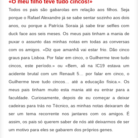
«O meu filho teve tudo cincos!»
Todos os pais são gabarolas em relação aos filhos. Seja
porque o Rafael Alexandre já se sabe sentar sozinho aos dois
anos, ou porque a Patrícia Soraia já sabe tirar selfies com
duck face aos seis meses. Os meus pais tinham a mania de
puxar o assunto das minhas notas em todas as conversas
com os amigos. «Diz que amanhã vai estar frio. Dão cinco
graus para Lisboa. Por falar em cinco, o Guilherme teve tudo
cincos, este período.» ou «Bem, ali na IC19 estava um
acidente brutal com um Renault 5… por falar em cinco, o
Guilherme teve tudo cincos… até a educação física.». Os
meus pais tinham muito esta mania até eu entrar para a
faculdade. Curiosamente, depois de eu começar a deixar
cadeiras para trás no Técnico, as minhas notas deixaram de
ser um tema recorrente nos jantares com os amigos. É
assim, os pais só querem saber de nós até deixarmos de ser
um motivo para eles se gabarem dos próprios genes.