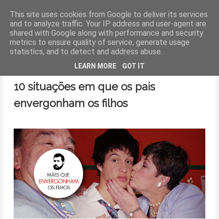
This site uses cookies from Google to deliver its services
and to analyze traffic. Your IP address and user-agent are
shared with Google along with performance and security
MENU
metrics to ensure quality of service, generate usage
statistics, and to detect and address abuse.
18 de outubro de 2016
LEARN MORE
GOT IT
10 situações em que os pais
envergonham os filhos