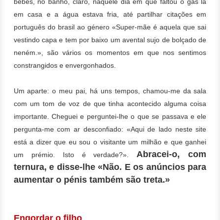
bebés, no banho, claro, naquele dia em que faltou o gás lá
em casa e a água estava fria, até p
artilhar citações em
português do brasil ao género «Super-mãe é aquela que sai
vestindo capa e tem por baixo um avental sujo de bolçado de
neném.», são vários os momentos em que nos sentimos
constrangidos e envergonhados.
Um aparte: o meu pai, há uns tempos, chamou-me da sala
com um tom de voz de que tinha acontecido alguma coisa
importante. Cheguei e perguntei-lhe o que se passava e ele
pergunta-me com ar desconfiado: «Aqui de lado neste site
está a dizer que eu sou o visitante um milhão e que ganhei
Abracei-o, com
um prémio. Isto é verdade?».
ternura, e disse-lhe «Não. E os anúncios para
aumentar o pénis também são treta.»
Engordar o filho