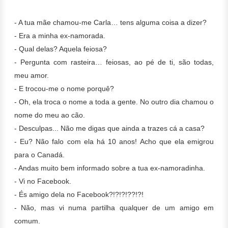
- A tua mãe chamou-me Carla… tens alguma coisa a dizer?
- Era a minha ex-namorada.
- Qual delas? Aquela feiosa?
- Pergunta com rasteira… feiosas, ao pé de ti, são todas,
meu amor.
- E trocou-me o nome porquê?
- Oh, ela troca o nome a toda a gente. No outro dia chamou o
nome do meu ao cão.
- Desculpas... Não me digas que ainda a trazes cá a casa?
- Eu? Não falo com ela há 10 anos! Acho que ela emigrou
para o Canadá.
- Andas muito bem informado sobre a tua ex-namoradinha.
- Vi no Facebook.
- És amigo dela no Facebook?!?!?!??!?!
- Não, mas vi numa partilha qualquer de um amigo em
comum.