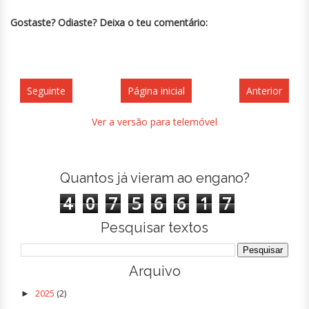
Gostaste? Odiaste? Deixa o teu comentário:
Seguinte
Página inicial
Anterior
Ver a versão para telemóvel
Quantos já vieram ao engano?
4
0
7
5
6
6
1
7
Pesquisar textos
Arquivo
2025
(2)
►