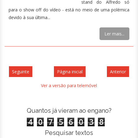
stand do Alfredo só
para o show off do vídeo - está no meio de uma polémica
devido à sua última...
Ler mais...
Seguinte
Página inicial
Anterior
Ver a versão para telemóvel
Quantos já vieram ao engano?
4
0
7
5
6
0
3
8
Pesquisar textos