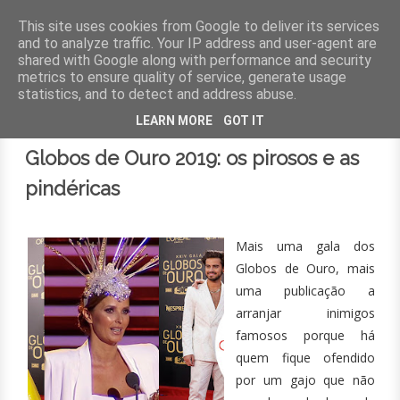
This site uses cookies from Google to deliver its services
and to analyze traffic. Your IP address and user-agent are
shared with Google along with performance and security
MENU
metrics to ensure quality of service, generate usage
statistics, and to detect and address abuse.
30 de setembro de 2019
LEARN MORE
GOT IT
Globos de Ouro 2019: os pirosos e as
pindéricas
Mais uma gala dos
Globos de Ouro, mais
uma publicação a
arranjar inimigos
famosos porque há
quem fique ofendido
por um gajo que não