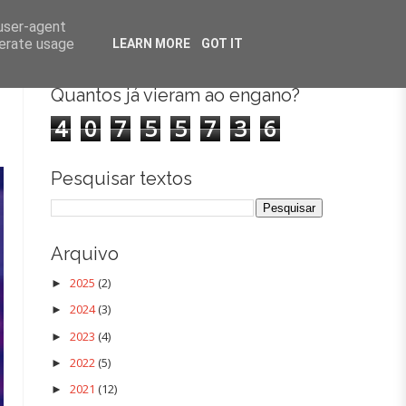
 UP COMEDY
FALTA DE CHÁ
PODCAST
CONTACTOS
 user-agent
nerate usage
LEARN MORE
GOT IT
7
Quantos já vieram ao engano?
4
0
7
5
5
7
3
6
Pesquisar textos
Arquivo
2025
(2)
►
2024
(3)
►
2023
(4)
►
2022
(5)
►
2021
(12)
►