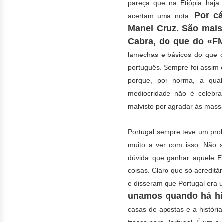
pareça que na Etiópia haj
Por c
acertam uma nota.
Manel Cruz. São mais
Cabra, do que do «FM
lamechas e básicos do que 
português. Sempre foi assim 
porque, por norma, a qu
mediocridade não é celebr
malvisto por agradar às mass
Portugal sempre teve um prob
muito a ver com isso. Não 
dúvida que ganhar aquele 
coisas. Claro que só acredit
e disseram que Portugal era 
unamos quando há hi
casas de apostas e a históri