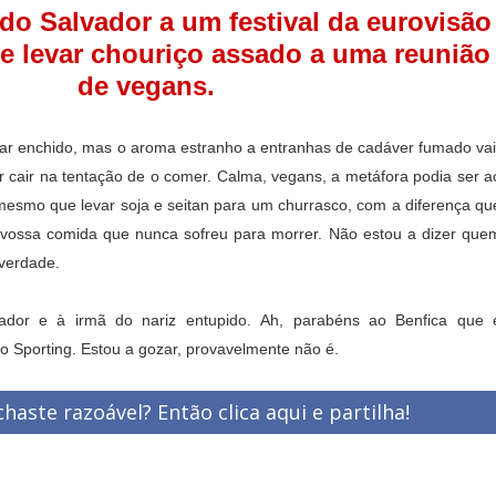
do Salvador a um festival da eurovisão
e levar chouriço assado a uma reunião
de vegans.
çar enchido, mas o aroma estranho a entranhas de cadáver fumado vai
cair na tentação de o comer. Calma, vegans, a metáfora podia ser a
o mesmo que levar soja e seitan para um churrasco, com a diferença qu
vossa comida que nunca sofreu para morrer. Não estou a dizer que
 verdade.
vador e à irmã do nariz entupido.
Ah, parabéns ao Benfica que 
o Sporting. Estou a gozar, provavelmente não é.
haste razoável? Então clica aqui e partilha!