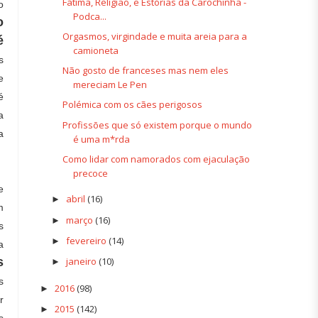
Fátima, Religião, e Estórias da Carochinha -
o
Podca...
o
Orgasmos, virgindade e muita areia para a
é
camioneta
s
Não gosto de franceses mas nem eles
e
mereciam Le Pen
é
Polémica com os cães perigosos
a
Profissões que só existem porque o mundo
a
é uma m*rda
Como lidar com namorados com ejaculação
precoce
e
abril
(16)
►
m
março
(16)
►
s
fevereiro
(14)
►
a
s
janeiro
(10)
►
s
2016
(98)
►
r
2015
(142)
►