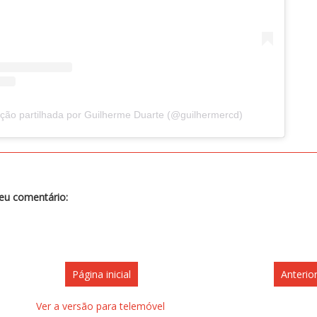
ção partilhada por Guilherme Duarte (@guilhermercd)
teu comentário:
Página inicial
Anterio
Ver a versão para telemóvel