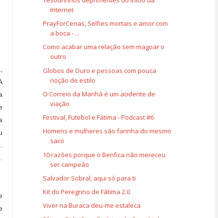
Internet
PrayForCenas, Selfies mortais e amor com
a boca - ...
Como acabar uma relação sem magoar o
outro
,
Globos de Ouro e pessoas com pouca
noção de estilo
A
O Correio da Manhã é um acidente de
a
viação
e
Festival, Futebol e Fátima - Podcast #6
a
Homens e mulheres são farinha do mesmo
u
saco
.
10 razões porque o Benfica não mereceu
.
ser campeão
Salvador Sobral, aqui só para ti
Kit do Peregrino de Fátima 2.0
e
Viver na Buraca deu-me estaleca
e