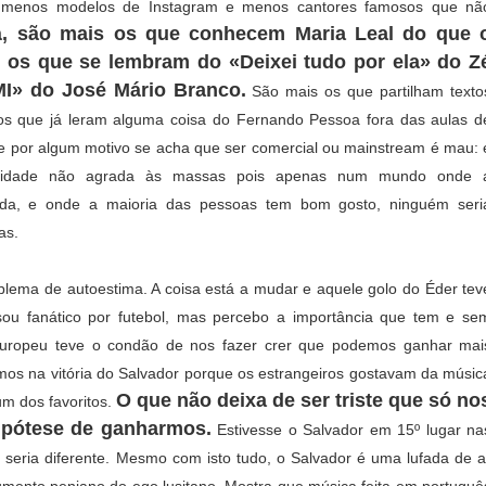
a menos modelos de Instagram e menos cantores famosos que nã
á, são mais os que conhecem Maria Leal do que 
 os que se lembram do «Deixei tudo por ela» do Z
I» do José Mário Branco.
São mais os que partilham texto
os que já leram alguma coisa do Fernando Pessoa fora das aulas d
e por algum motivo se acha que ser comercial ou mainstream é mau: 
alidade não agrada às massas pois apenas num mundo onde 
ada, e onde a maioria das pessoas tem bom gosto, ninguém seri
as.
lema de autoestima. A coisa está a mudar e aquele golo do Éder tev
sou fanático por futebol, mas percebo a importância que tem e se
Europeu teve o condão de nos fazer crer que podemos ganhar mai
ámos na vitória do Salvador porque os estrangeiros gostavam da músic
O que não deixa de ser triste que só no
um dos favoritos.
pótese de ganharmos.
Estivesse o Salvador em 15º lugar na
a seria diferente. Mesmo com isto tudo, o Salvador é uma
lufada de a