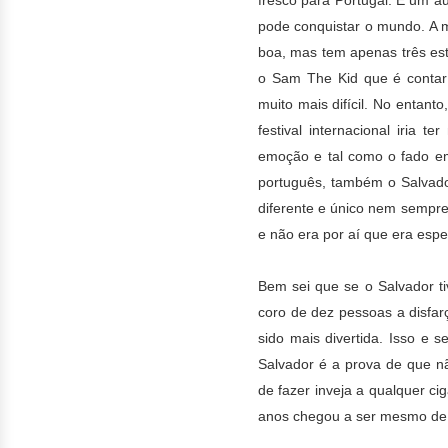
fresco para Portugal. É um a
pode conquistar o mundo.
A 
boa, mas tem apenas três estr
o Sam The Kid que é contar h
muito mais difícil. No entan
festival internacional iria 
emoção e tal como o fado e
português, também o Salvado
diferente e único nem sempre
e não era por aí que era espe
Bem sei que se o Salvador t
coro de dez pessoas a disfar
sido mais divertida. Isso e 
Salvador é a prova
de que nã
de fazer inveja a qualquer c
anos chegou a ser mesmo de