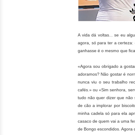
A vida dá voltas... se eu alg
agora, só para ter a certeza
ganhasse é o mesmo que fica
«Agora sou obrigado a gosta
adoramos? Não gostar é norm
nunca viu o seu trabalho r
cafés.» ou «Sim senhora, ser
tudo não quer dizer que não 
de cão a implorar por biscoi
minha cadela só para ela ap
casaco de quem vai a uma fes
de Bongo escondidos. Agora d