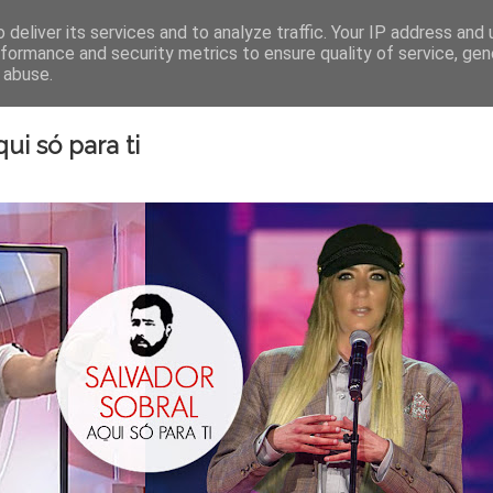
AUTOR
LIVROS
STAND
deliver its services and to analyze traffic. Your IP address and
rformance and security metrics to ensure quality of service, ge
 abuse.
13 de maio de 201
ui só para ti