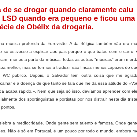
a de se drogar quando claramente
caiu
e LSD quando era pequeno e ficou uma
écie de Obélix da drogaria.
inha música preferida da Eurovisão. A da Bélgica também não era má
 se estivesse a explicar aos pais porque é que bateu com o carro. 
ram, menos a parte da música. Todas as outras "músicas" eram merd
oa melhor, mas se formos a traduzir são líricas menos capazes do qu
e WC público.
Depois, o Salvador tem outra coisa que me agrad
 calhar é a doença de que tanto se fala que lhe dá essa atitude do «Vo
da acaba rápido.». Nem que seja só isso, devíamos aprender com ele
lmente dos sportinguistas e portistas por nos distrair neste dia triste
 pontos.
lebra a mediocridade. Onde gente sem talento é famosa. Onde gent
ões. Não é só em Portugal, é um pouco por todo o mundo, embora m