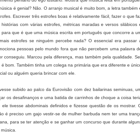
umento peniano do ego lusitano. Mostra que música feita em portuguê
música é genial? Não. O arranjo musical é muito bom, a letra também 
ofes. Escrever três estrofes boas é relativamente fácil, fazer o que fa
istórias com várias estrofes, métricas maradas e versos silábicos 
to, para que é que uma música escrita em português que concorre a u
ter mais estrofes se ninguém percebe nada? O essencial era passar 
mociona pessoas pelo mundo fora que não percebem uma palavra d
r conseguiu. Marcou pela diferença, mas também pela qualidade. Se
 é bom. Também tinha um colega na primária que era diferente e únic
cial ou alguém queria brincar com ele.
ivesse subido ao palco da Eurovisão com dez bailarinas seminuas, u
çar os desafinanços e uma batida de carrinhos de choque a coisa teri
se ele tivesse abdominais definidos e fizesse questão de os mostrar. 
o é preciso um gajo vestir-se de mulher barbuda nem ter uma tranç
igana, para se ter atenção e se ganhar um concurso que durante algun
 música.