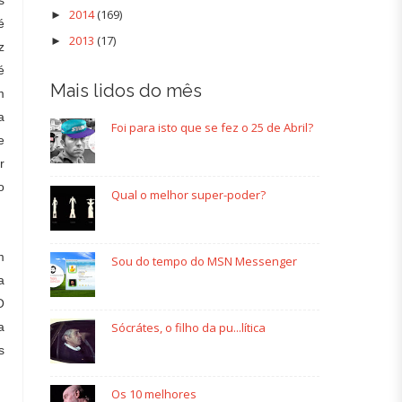
s
2014
(169)
►
é
2013
(17)
►
z
é
Mais lidos do mês
m
a
Foi para isto que se fez o 25 de Abril?
e
r
o
Qual o melhor super-poder?
m
Sou do tempo do MSN Messenger
a
O
Sócrátes, o filho da pu...lítica
a
s
Os 10 melhores