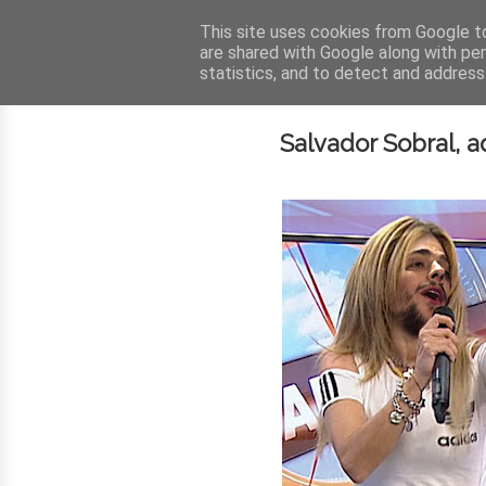
This site uses cookies from Google to 
are shared with Google along with pe
statistics, and to detect and address
Salvador Sobral, aq