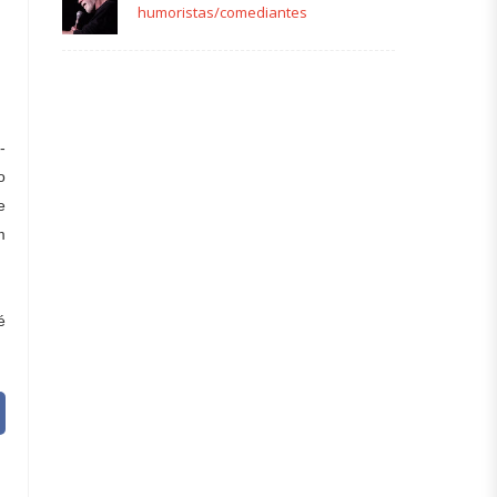
humoristas/comediantes
-
o
e
m
é