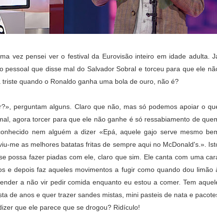
uma vez pensei ver o festival da Eurovisão inteiro em idade adulta. J
: o pessoal que disse mal do Salvador Sobral e torceu para que ele nã
 triste quando o Ronaldo ganha uma bola de ouro, não é?
r?», perguntam alguns. Claro que não, mas só podemos apoiar o qu
al, agora torcer para que ele não ganhe é só ressabiamento de que
econhecido nem alguém a dizer «Epá, aquele gajo serve mesmo be
viu-me as melhores batatas fritas de sempre aqui no McDonald's.». Ist
se possa fazer piadas com ele, claro que sim. Ele canta com uma car
tos e depois faz aqueles movimentos a fugir como quando dou limão 
render a não vir pedir comida enquanto eu estou a comer. Tem aquel
ta de anos e quer trazer sandes mistas, mini pasteis de nata e pacote
izer que ele parece que se drogou? Ridículo!