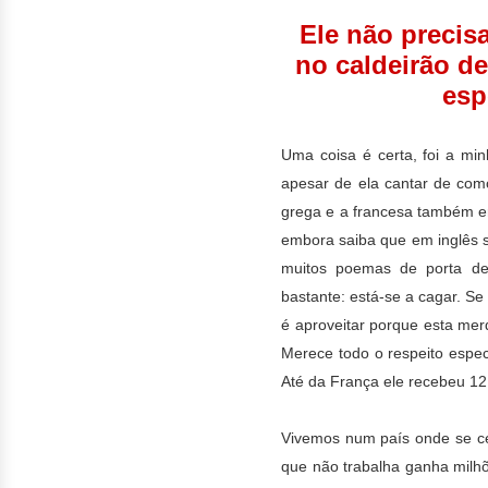
Ele não precis
no caldeirão d
esp
Uma
coisa é certa, foi a m
apesar de ela cantar de como
grega e a francesa também e
embora saiba que em inglês s
muitos poemas de porta d
bastante: está-se a cagar. Se
é aproveitar porque esta mer
Merece todo o respeito especia
Até da França ele recebeu 12
Vivemos num país onde se ce
que não trabalha ganha milh