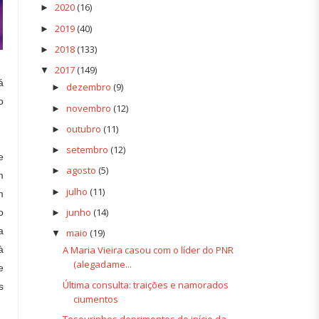
2020
(16)
►
2019
(40)
►
2018
(133)
►
2017
(149)
▼
á
dezembro
(9)
►
o
novembro
(12)
►
outubro
(11)
►
setembro
(12)
►
e
agosto
(5)
►
m
julho
(11)
►
m
junho
(14)
o
►
a
maio
(19)
▼
à
A Maria Vieira casou com o líder do PNR
(alegadame...
e
Última consulta: traições e namorados
s
ciumentos
Tesourinhos deprimentes do início da