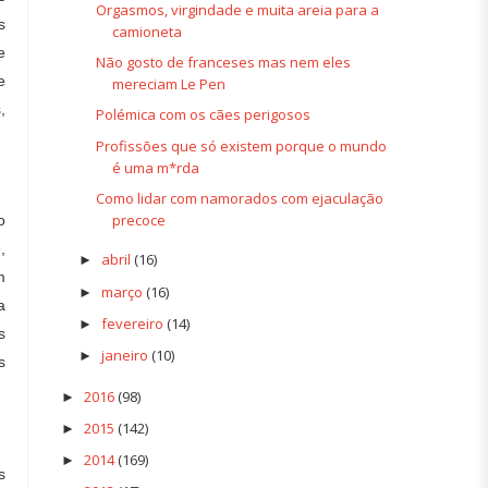
Orgasmos, virgindade e muita areia para a
s
camioneta
e
Não gosto de franceses mas nem eles
e
mereciam Le Pen
,
Polémica com os cães perigosos
Profissões que só existem porque o mundo
é uma m*rda
Como lidar com namorados com ejaculação
precoce
o
,
abril
(16)
►
m
março
(16)
►
a
fevereiro
(14)
►
s
janeiro
(10)
►
s
2016
(98)
►
2015
(142)
►
2014
(169)
►
s