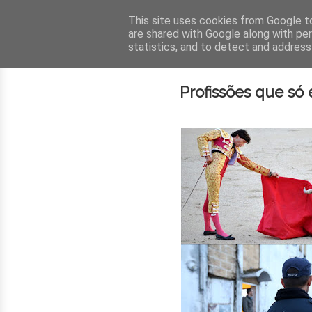
This site uses cookies from Google to 
are shared with Google along with pe
statistics, and to detect and address
Profissões que s