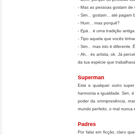
- Mas as pessoas gostam de 
- Sim... gostam... até pagam 
- Hum... mas porquê?
- Epá... é uma tradição antiga
- Tipo aquela que vocês tinh
- Sim... mas isto é diferente. É
- Ah... és artista, ok. Já pe
da tua espécie que trabalhava
Superman
Este e qualquer outro sup
harmonia e igualdade. Sim, é
poder da omnipresência, mas
mundo perfeito, o mal nunca e
Padres
Por falar em ficção, claro qu