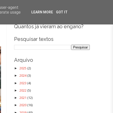
 UP COMEDY
FALTA DE CHÁ
PODCAST
CONTACTOS
 user-agent
nerate usage
LEARN MORE
GOT IT
7
Quantos já vieram ao engano?
Pesquisar textos
Arquivo
2025
(2)
►
2024
(3)
►
2023
(4)
►
2022
(5)
►
2021
(12)
►
2020
(16)
►
2019
(40)
►