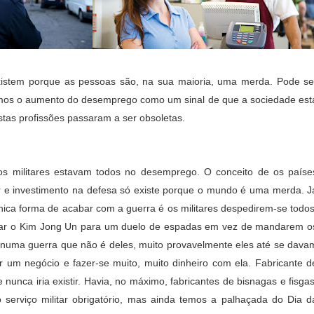
xistem porque as pessoas são, na sua maioria, uma merda. Pode se
mos o aumento do desemprego como um sinal de que a sociedade est
tas profissões passaram a ser obsoletas.
os militares estavam todos no desemprego. O conceito de os paíse
ar e investimento na defesa só existe porque o mundo é uma merda. J
única forma de acabar com a guerra é os militares despedirem-se todos
fiar o Kim Jong Un para um duelo de espadas em vez de mandarem o
r numa guerra que não é deles, muito provavelmente eles até se dava
 um negócio e fazer-se muito, muito dinheiro com ela. Fabricante d
 nunca iria existir. Havia, no máximo, fabricantes de bisnagas e fisgas
serviço militar obrigatório, mas ainda temos a palhaçada do Dia d