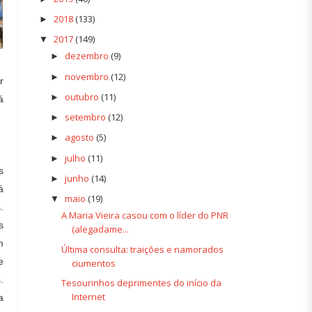
2018
(133)
►
2017
(149)
▼
dezembro
(9)
►
novembro
(12)
►
r
outubro
(11)
►
á
setembro
(12)
►
agosto
(5)
►
julho
(11)
►
s
junho
(14)
►
á
maio
(19)
▼
.
A Maria Vieira casou com o líder do PNR
s
(alegadame...
m
Última consulta: traições e namorados
e
ciumentos
.
Tesourinhos deprimentes do início da
Internet
a