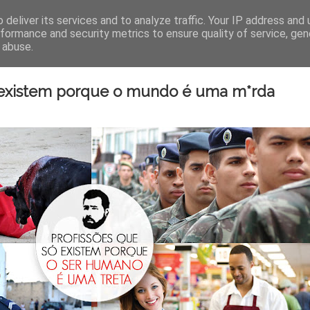
AUTOR
LIVROS
STAND
deliver its services and to analyze traffic. Your IP address and
rformance and security metrics to ensure quality of service, ge
 abuse.
3 de maio de 201
ó existem porque o mundo é uma m*rda