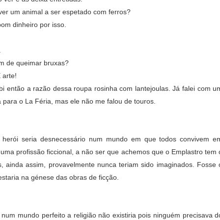
ver um animal a ser espetado com ferros?
bom dinheiro por isso.
.
am de queimar bruxas?
 arte!
rcebi então a razão dessa roupa rosinha com lantejoulas. Já falei com u
 para o La Féria, mas ele não me falou de touros.
er herói seria desnecessário num mundo em que todos convivem e
 uma profissão ficcional, a não ser que achemos que o Emplastro tem 
, ainda assim, provavelmente nunca teriam sido imaginados. Fosse 
staria na génese das obras de ficção.
e num mundo perfeito a religião não existiria pois ninguém precisava d