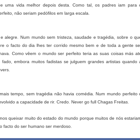
de uma vida melhor depois desta. Como tal, os padres iam para 
eito, não seriam pedófilos em larga escala.
 e alegre. Num mundo sem tristeza, saudade e tragédia, sobre o qu
bre o facto do dia lhes ter corrido mesmo bem e de toda a gente se
nava. Como vêem o mundo ser perfeito teria as suas coisas más at
 fado, embora muitos fadistas se julguem grandes artistas quando 
vers.
 mais tempo, sem tragédia não havia comédia. Num mundo perfeito 
olvido a capacidade de rir. Credo. Never go full Chagas Freitas.
amos queixar muito do estado do mundo porque muitos de nós estaria
o facto do ser humano ser merdoso.