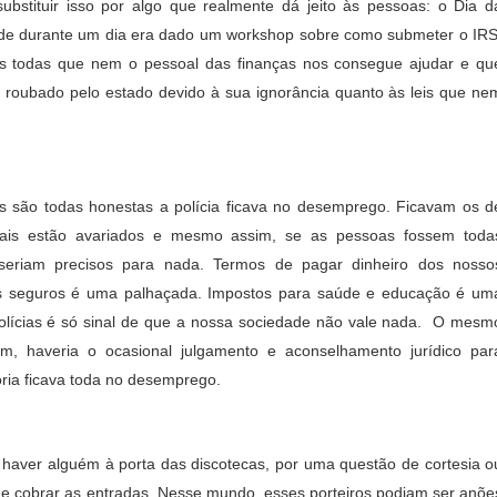
ubstituir isso por algo que realmente dá jeito às pessoas: o Dia d
nde durante um dia era dado um workshop sobre como submeter o IRS
as todas que nem o pessoal das finanças nos consegue ajudar e qu
roubado pelo estado devido à sua ignorância quanto às leis que ne
são todas honestas a polícia ficava no desemprego. Ficavam os d
inais estão avariados e mesmo assim, se as pessoas fossem toda
o seriam precisos para nada. Termos de pagar dinheiro dos nosso
s seguros é uma palhaçada. Impostos para saúde e educação é um
polícias é só sinal de que a nossa sociedade não vale nada. O mesm
im, haveria o ocasional julgamento e aconselhamento jurídico par
ioria ficava toda no desemprego.
haver alguém à porta das discotecas, por uma questão de cortesia o
e cobrar as entradas. Nesse mundo, esses porteiros podiam ser anõe