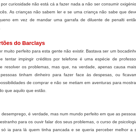
 por curiosidade não está cá a fazer nada a não ser consumir oxigénio
cês. As crianças não sabem ler e se uma criança não sabe que dev
queno em vez de mandar uma garrafa de diluente de penalti entã
.
rtões do Barclays
r muito perfeito para esta gente não existir. Bastava ser um bocadinh
 tentar impingir créditos por telefone é uma espécie de professo
e resolver os problemas, mas que, na verdade, apenas causa mais
pessoas tinham dinheiro para fazer face às despesas, ou ficava
ossibilidades de comprar e não se metiam em aventuras para mostra
do que aquilo que estão.
no desemprego, é verdade, mas num mundo perfeito em que as pessoa
stranho para os ouvir falar dos seus problemas, o curso de psicologi
e só ia para lá quem tinha pancada e se queria perceber melhor a s