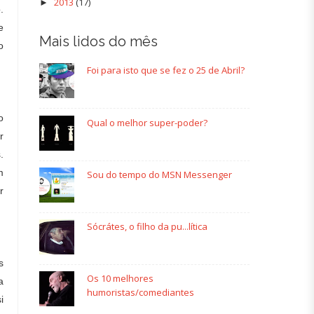
2013
(17)
►
.
e
Mais lidos do mês
o
Foi para isto que se fez o 25 de Abril?
o
Qual o melhor super-poder?
r
.
m
Sou do tempo do MSN Messenger
r
Sócrátes, o filho da pu...lítica
s
Os 10 melhores
a
humoristas/comediantes
i