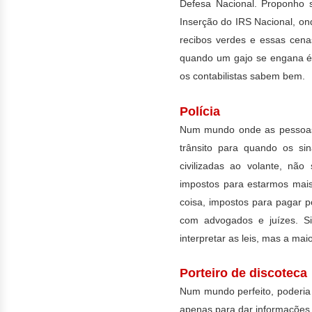
Defesa Nacional. Proponho s
Inserção do IRS Nacional, o
recibos verdes e essas cen
quando um gajo se engana é 
os contabilistas sabem bem.
Polícia
Num mundo onde as pessoas 
trânsito para quando os s
civilizadas ao volante, nã
impostos para estarmos mai
coisa, impostos para pagar 
com advogados e juízes.
S
interpretar as leis, mas a ma
Porteiro de discoteca
Num mundo perfeito, poderia 
apenas para dar informações 