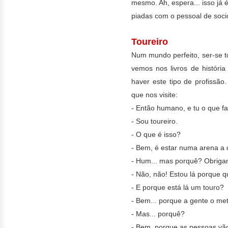
mesmo. Ah, espera... isso já
piadas com o pessoal de socio
Toureiro
Num mundo perfeito, ser-se t
vemos nos livros de histór
haver este tipo de profissão
que nos visite:
- Então humano, e tu o que f
- Sou toureiro.
- O que é isso?
- Bem, é estar numa arena a 
- Hum... mas porquê? Obrigam-
- Não, não! Estou lá porque q
- E porque está lá um touro?
- Bem... porque a gente o me
- Mas... porquê?
- Bem, porque as pessoas vão 