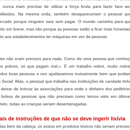
nunca iriam precisar de utilizar a força bruta para fazer face ao
 bêbedos. Na mesma onda, também desapareceriam o pessoal qu
mercado porque ninguém saía sem pagar.
O mundo caminha para qu
ito em breve, mas não porque as pessoas estão a ficar mais honestas
to aos estabelecimentos ter máquinas em vez de pessoas.
es não eram precisos para nada. Como diz uma pessoa que conheç
os pobres, só que pagam mal.». É um trabalho nobre, muito nobre
todos boas pessoas e nos ajudássemos mutuamente bem que podia
 Social. Aliás, o pessoal que trabalha nas instituições de caridade t
inh
e deixar de brincar às associações para onde o dinheiro dos peditório
os bolsos de pessoas que não precisam como temos visto em última
eito, todas as crianças seriam desempregadas.
is de instruções de que não se deve ingerir lixívia
as bem da cabeça, os avisos em produtos tóxicos não seriam preciso