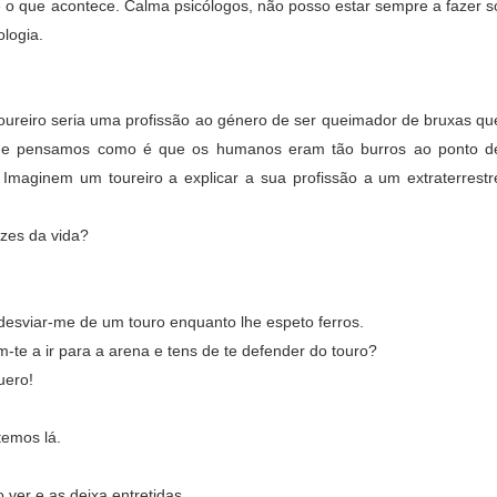
 é o que acontece. Calma psicólogos, não posso estar sempre a fazer s
logia.
oureiro seria uma profissão ao género de ser queimador de bruxas qu
ia e pensamos como é que os humanos eram tão burros ao ponto d
. Imaginem um toureiro a explicar a sua profissão a um extraterrestr
azes da vida?
desviar-me de um touro enquanto lhe espeto ferros.
te a ir para a arena e tens de te defender do touro?
uero!
temos lá.
ver e as deixa entretidas.