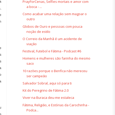
a
PrayForCenas, Selfies mortais e amor com
a boca - ...
,
Como acabar uma relação sem magoar o
e
outro
m
Globos de Ouro e pessoas com pouca
noção de estilo
O Correio da Manhã é um acidente de
viação
e
Festival, Futebol e Fátima - Podcast #6
s
Homens e mulheres são farinha do mesmo
s
saco
a
10 razões porque o Benfica não mereceu
o
ser campeão
a
Salvador Sobral, aqui só para ti
Kit do Peregrino de Fátima 2.0
Viver na Buraca deu-me estaleca
Fátima, Religião, e Estórias da Carochinha -
u
Podca...
s