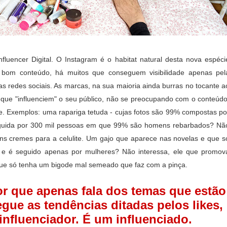
fluencer Digital. O Instagram é o habitat natural desta nova espéci
 bom conteúdo, há muitos que conseguem visibilidade apenas pel
as redes sociais. As marcas, na sua maioria ainda burras no tocante a
 que "influenciem" o seu público, não se preocupando com o conteúdo
e. Exemplos: uma rapariga tetuda - cujas fotos são 99% compostas po
seguida por 300 mil pessoas em que 99% são homens rebarbados? Nã
ns cremes para a celulite. Um gajo que aparece nas novelas e que s
s e é seguido apenas por mulheres? Não interessa, ele que promov
e só tenha um bigode mal semeado que faz com a pinça.
r que apenas fala dos temas que estão
egue as tendências ditadas pelos likes,
influenciador. É um influenciado.