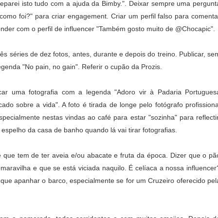
preparei isto tudo com a ajuda da Bimby.". Deixar sempre uma pergunt
omo foi?" para criar engagement. Criar um perfil falso para comenta
onder com o perfil de influencer "Também gosto muito de @Chocapic".
três séries de dez fotos, antes, durante e depois do treino. Publicar, se
genda "No pain, no gain". Referir o cupão da Prozis.
car uma fotografia com a legenda "Adoro vir à Padaria Portugues
cado sobre a vida". A foto é tirada de longe pelo fotógrafo profissiona
cialmente nestas vindas ao café para estar "sozinha" para reflectir
espelho da casa de banho quando lá vai tirar fotografias.
 que tem de ter aveia e/ou abacate e fruta da época. Dizer que o pã
maravilha e que se está viciada naquilo. É celíaca a nossa influencer
ue apanhar o barco, especialmente se for um Cruzeiro oferecido pel