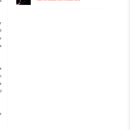
a
r
O
e
a
a
o
a
l
e