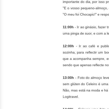
importante do dia, por isso 
"E o vosso pequeno-almoço, c
"O meu foi Chocapic!" e resp
11:00h
-
Ir ao ginásio, fazer 
uma pinga de suor, e com a le
12:00h
- Ir ao café e publi
sozinha, para reflectir um bo
que a acompanha sempre, espe
sendo que apenas reflecte no 
13:00h
- Foto do almoço leve
sem glúten do Celeiro é uma 
Não, mas está na moda e há q
Logitravel.