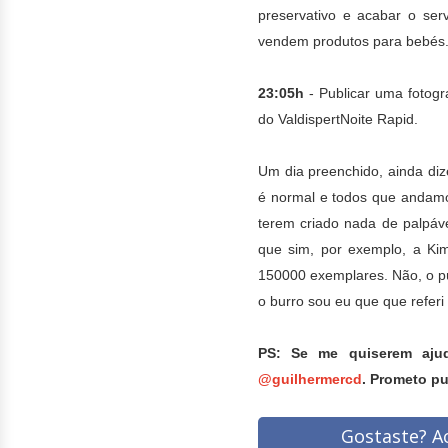
preservativo e acabar o ser
vendem produtos para bebés
23:05h
- Publicar uma fotogr
do ValdispertNoite Rapid.
Um dia preenchido, ainda diz
é normal e todos que andamo
terem criado nada de palpáv
que sim, por exemplo, a Ki
150000 exemplares. Não, o púb
o burro sou eu que
que refer
PS: Se me quiserem ajud
@guilhermercd
. Prometo pu
Gostaste? Ac