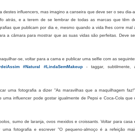
a destes influencers, mas imagino a canseira que deve ser o seu dia-a
fo atrás, e a terem de se lembrar de todas as marcas que têm d
tografias que publicam por dia e, mesmo quando a vida lhes corre mal 
para a câmara para mostrar que as suas vidas são perfeitas. Deve se
 maquilhar-se, voltar para a cama e publicar uma selfie com as seguinte
ordeiAssim #Natural #LindaSemMakeup
- taggar, subtilmente, 
icar uma fotografia a dizer "As maravilhas que a maquilhagem faz!"
ue uma influencer pode gostar igualmente de Pepsi e Coca-Cola que 
bolos, sumo de laranja, ovos mexidos e croissants. Voltar para casa 
r uma fotografia e escrever "O pequeno-almoço é a refeição mai