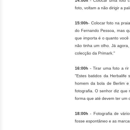
14:00h
- Colocar uma foto c
foto, voltam a não dirigir a
15:00h
- Colocar foto na pra
do Fernando Pessoa, mas que 
que importa é o quanto você 
não tinha um olho. Já agora,
colecção da Primark."
16:00h
- Tirar uma foto a ri
"Estes batidos da Herbalife
homem da bola de Berlim e
fotografia. O senhor diz que
forma que até devem ter um 
18:00h
- Fotografia de vári
fosse espontâneo e as marcas