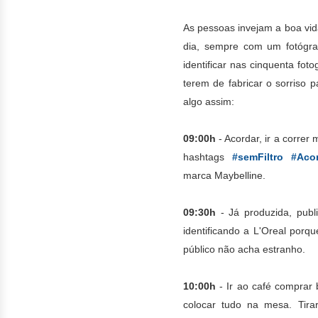
As pessoas invejam a boa vid
dia, sempre com um fotógra
identificar nas cinquenta fo
terem de fabricar o sorriso 
algo assim:
09:00h
- Acordar, ir a correr
hashtags
#semFiltro #Ac
marca Maybelline.
09:30h
- Já produzida, publ
identificando a L'Oreal porq
público não acha estranho.
10:00h
- Ir ao café comprar 
colocar tudo na mesa. Tira