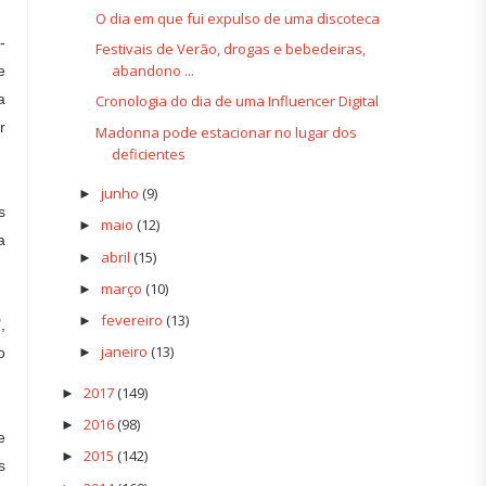
O dia em que fui expulso de uma discoteca
-
Festivais de Verão, drogas e bebedeiras,
abandono ...
e
a
Cronologia do dia de uma Influencer Digital
r
Madonna pode estacionar no lugar dos
deficientes
junho
(9)
►
s
maio
(12)
►
a
abril
(15)
►
março
(10)
►
fevereiro
(13)
►
,
janeiro
(13)
o
►
2017
(149)
►
2016
(98)
►
e
2015
(142)
►
s