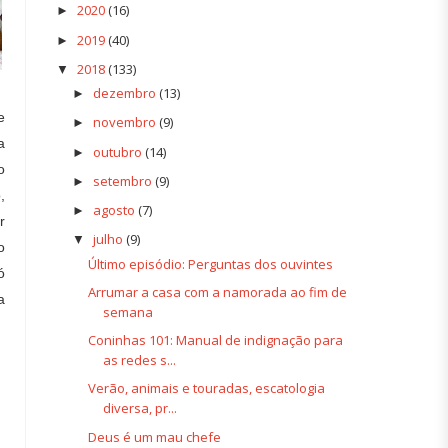
2020
(16)
►
2019
(40)
►
2018
(133)
▼
dezembro
(13)
►
e
novembro
(9)
►
a
outubro
(14)
►
o
setembro
(9)
►
,
agosto
(7)
►
r
julho
(9)
▼
o
Último episódio: Perguntas dos ouvintes
ó
Arrumar a casa com a namorada ao fim de
a
semana
Coninhas 101: Manual de indignação para
as redes s...
Verão, animais e touradas, escatologia
diversa, pr...
Deus é um mau chefe