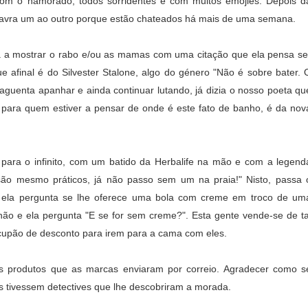
om o namorado, todos sorridentes e com muitos emojies. Depois d
 palavra um ao outro porque estão chateados há mais de uma semana.
ia a mostrar o rabo e/ou as mamas com uma citação que ela pensa se
afinal é do Silvester Stalone, algo do género "
Não é sobre bater. 
aguenta apanhar e ainda continuar lutando, já dizia o nosso poeta qu
 para quem estiver a pensar de onde é este fato de banho, é da nov
r para o infinito, com um batido da Herbalife na mão e com a legend
 são mesmo práticos, já não passo sem um na praia!" Nisto, passa 
 ela pergunta se lhe oferece uma bola com creme em troco de um
 não e ela pergunta "E se for sem creme?". Esta gente vende-se de ta
cupão de desconto para irem para a cama com eles.
os produtos que as marcas enviaram por correio. Agradecer como s
 tivessem detectives que lhe descobriram a morada.