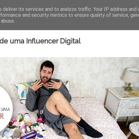
AUTOR
LIVROS
STAND
deliver its services and to analyze traffic. Your IP address and
rformance and security metrics to ensure quality of service, ge
 abuse.
3 de julho de 201
de uma Influencer Digital