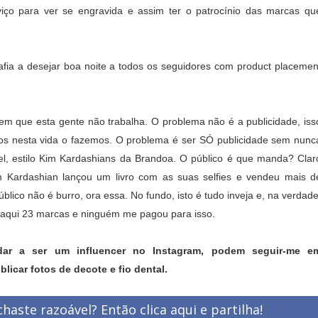
viço para ver se engravida e assim ter o patrocínio das marcas qu
.
afia a desejar boa noite a todos os seguidores com product placemen
em que esta gente não trabalha. O problema não é a publicidade, iss
s nesta vida o fazemos. O problema é ser SÓ publicidade sem nunc
el, estilo Kim Kardashians da Brandoa. O público é que manda? Clar
m Kardashian lançou um livro com as suas selfies e vendeu mais d
lico não é burro, ora essa. No fundo, isto é tudo inveja e, na verdade
i aqui 23 marcas e ninguém me pagou para isso.
ar a ser um influencer no Instagram, podem seguir-me e
blicar fotos de decote e fio dental.
haste razoável? Então clica aqui e partilha!