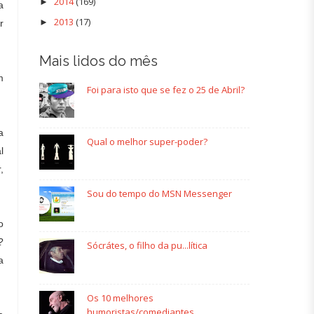
2014
(169)
►
a
2013
(17)
►
r
Mais lidos do mês
m
Foi para isto que se fez o 25 de Abril?
a
Qual o melhor super-poder?
l
,
Sou do tempo do MSN Messenger
o
?
Sócrátes, o filho da pu...lítica
a
Os 10 melhores
humoristas/comediantes