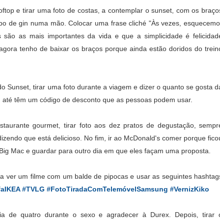
oftop e tirar uma foto de costas, a contemplar o sunset, com os braço
po de gin numa mão. Colocar uma frase cliché "Às vezes, esquecemo
são as mais importantes da vida e que a simplicidade é felicidad
gora tenho de baixar os braços porque ainda estão doridos do trein
do Sunset, tirar uma foto durante a viagem e dizer o quanto se gosta d
ia, até têm um código de desconto que as pessoas podem usar.
staurante gourmet, tirar foto aos dez pratos de degustação, sempr
 dizendo que está delicioso. No fim, ir ao McDonald's comer porque fico
o Big Mac e guardar para outro dia em que eles façam uma proposta.
a a ver um filme com um balde de pipocas e usar as seguintes hashtag
SofaIKEA #TVLG #FotoTiradaComTelemóvelSamsung #VernizKiko
ia de quatro durante o sexo e agradecer à Durex. Depois, tirar 