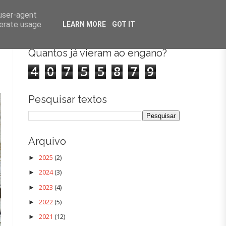
 UP COMEDY
FALTA DE CHÁ
PODCAST
CONTACTOS
 user-agent
nerate usage
LEARN MORE
GOT IT
8
Quantos já vieram ao engano?
4
0
7
5
5
8
7
9
Pesquisar textos
Arquivo
2025
(2)
►
2024
(3)
►
2023
(4)
►
2022
(5)
►
2021
(12)
►