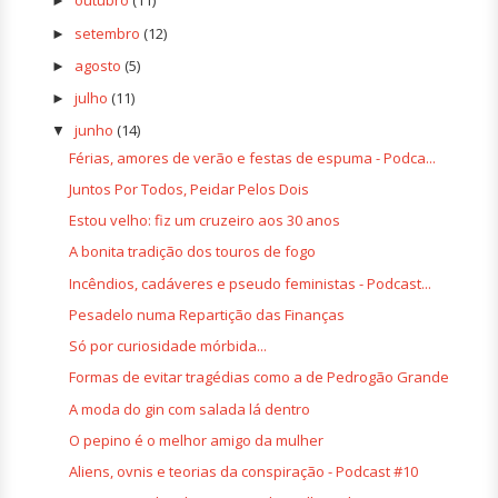
outubro
(11)
►
setembro
(12)
►
agosto
(5)
►
julho
(11)
►
junho
(14)
▼
Férias, amores de verão e festas de espuma - Podca...
Juntos Por Todos, Peidar Pelos Dois
Estou velho: fiz um cruzeiro aos 30 anos
A bonita tradição dos touros de fogo
Incêndios, cadáveres e pseudo feministas - Podcast...
Pesadelo numa Repartição das Finanças
Só por curiosidade mórbida...
Formas de evitar tragédias como a de Pedrogão Grande
A moda do gin com salada lá dentro
O pepino é o melhor amigo da mulher
Aliens, ovnis e teorias da conspiração - Podcast #10