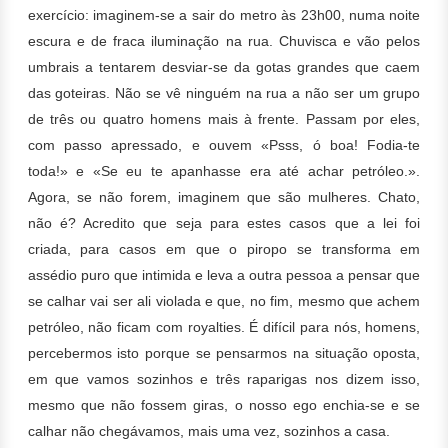
exercício: imaginem-se a sair do metro às 23h00, numa noite
escura e de fraca iluminação na rua. Chuvisca e vão pelos
umbrais a tentarem desviar-se da gotas grandes que caem
das goteiras. Não se vê ninguém na rua a não ser um grupo
de três ou quatro homens mais à frente. Passam por eles,
com passo apressado, e ouvem «Psss, ó boa! Fodia-te
toda!» e «Se eu te apanhasse era até achar petróleo.».
Agora, se não forem, imaginem que são mulheres. Chato,
não é? Acredito que seja para estes casos que a lei foi
criada, para casos em que o piropo se transforma em
assédio puro que intimida e leva a outra pessoa a pensar que
se calhar vai ser ali violada e que, no fim, mesmo que achem
petróleo, não ficam com royalties. É difícil para nós, homens,
percebermos isto porque se pensarmos na situação oposta,
em que vamos sozinhos e três raparigas nos dizem isso,
mesmo que não fossem giras, o nosso ego enchia-se e se
calhar não chegávamos, mais uma vez, sozinhos a casa.