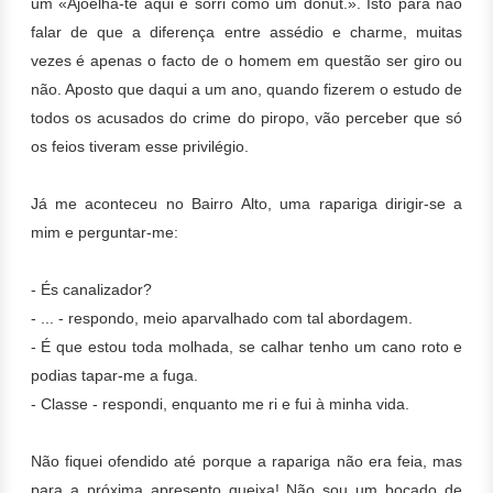
um «Ajoelha-te aqui e sorri como um donut.». Isto para não
falar de que a diferença entre assédio e charme, muitas
vezes é apenas o facto de o homem em questão ser giro ou
não. Aposto que daqui a um ano, quando fizerem o estudo de
todos os acusados do crime do piropo, vão perceber que só
os feios tiveram esse privilégio.
Já me aconteceu no Bairro Alto, uma rapariga dirigir-se a
mim e perguntar-me:
- És canalizador?
- ... - respondo, meio aparvalhado com tal abordagem.
- É que estou toda molhada, se calhar tenho um cano roto e
podias tapar-me a fuga.
- Classe - respondi, enquanto me ri e fui à minha vida.
Não fiquei ofendido até porque a rapariga não era feia, mas
para a próxima apresento queixa! Não sou um bocado de