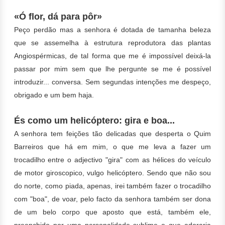
«Ó flor, dá para pôr»
Peço perdão mas a senhora é dotada de tamanha beleza
que se assemelha à estrutura reprodutora das plantas
Angiospérmicas, de tal forma que me é impossível deixá-la
passar por mim sem que lhe pergunte se me é possível
introduzir... conversa. Sem segundas intenções me despeço,
obrigado e um bem haja.
És como um helicóptero: gira e boa...
A senhora tem feições tão delicadas que desperta o Quim
Barreiros que há em mim, o que me leva a fazer um
trocadilho entre o adjectivo "gira" com as hélices do veículo
de motor giroscopico, vulgo helicóptero. Sendo que não sou
do norte, como piada, apenas, irei também fazer o trocadilho
com "boa", de voar, pelo facto da senhora também ser dona
de um belo corpo que aposto que está, também ele,
preenchido por uma personalidade sublime e que adoraria