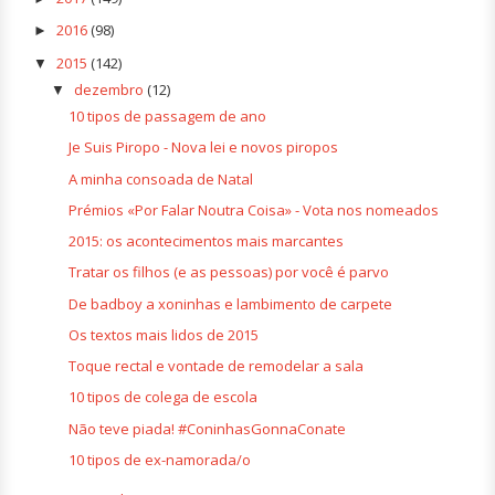
2016
(98)
►
2015
(142)
▼
dezembro
(12)
▼
10 tipos de passagem de ano
Je Suis Piropo - Nova lei e novos piropos
A minha consoada de Natal
Prémios «Por Falar Noutra Coisa» - Vota nos nomeados
2015: os acontecimentos mais marcantes
Tratar os filhos (e as pessoas) por você é parvo
De badboy a xoninhas e lambimento de carpete
Os textos mais lidos de 2015
Toque rectal e vontade de remodelar a sala
10 tipos de colega de escola
Não teve piada! #ConinhasGonnaConate
10 tipos de ex-namorada/o