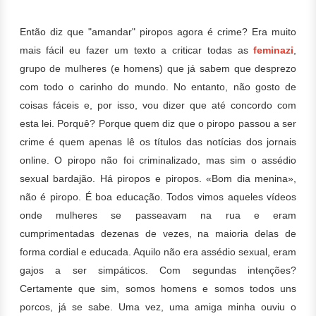
Então diz que "amandar" piropos agora é crime? Era muito
mais fácil eu fazer um texto a criticar todas as
feminazi
,
grupo de mulheres (e homens) que já sabem que desprezo
com todo o carinho do mundo. No entanto, não gosto de
coisas fáceis e, por isso, vou dizer que até concordo com
esta lei. Porquê? Porque quem diz que o piropo passou a ser
crime é quem apenas lê os títulos das notícias dos jornais
online. O piropo não foi criminalizado, mas sim o assédio
sexual bardajão.
Há piropos e piropos. «Bom dia menina»,
não é piropo. É boa educação. Todos vimos aqueles vídeos
onde mulheres se passeavam na rua e eram
cumprimentadas dezenas de vezes, na maioria delas de
forma cordial e educada. Aquilo não era assédio sexual, eram
gajos a ser simpáticos. Com segundas intenções?
Certamente que sim, somos homens e somos todos uns
porcos, já se sabe.
Uma vez, uma amiga minha ouviu o