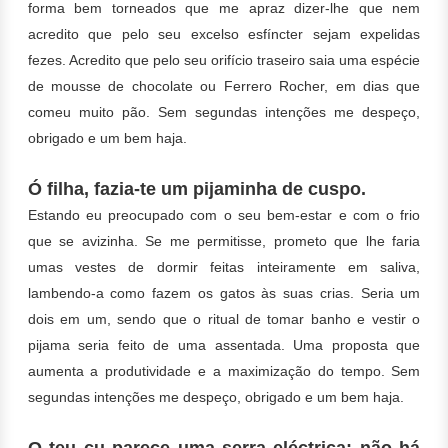
forma bem torneados que me apraz dizer-lhe que nem
acredito que pelo seu excelso esfíncter sejam expelidas
fezes. Acredito que pelo seu orifício traseiro saia uma espécie
de mousse de chocolate ou Ferrero Rocher, em dias que
comeu muito pão. Sem segundas intenções me despeço,
obrigado e um bem haja.
Ó filha, fazia-te um pijaminha de cuspo.
Estando eu preocupado com o seu bem-estar e com o frio
que se avizinha. Se me permitisse, prometo que lhe faria
umas vestes de dormir feitas inteiramente em saliva,
lambendo-a como fazem os gatos às suas crias. Seria um
dois em um, sendo que o ritual de tomar banho e vestir o
pijama seria feito de uma assentada. Uma proposta que
aumenta a produtividade e a maximização do tempo. Sem
segundas intenções me despeço, obrigado e um bem haja.
O teu cu parece uma serra eléctrica: não há