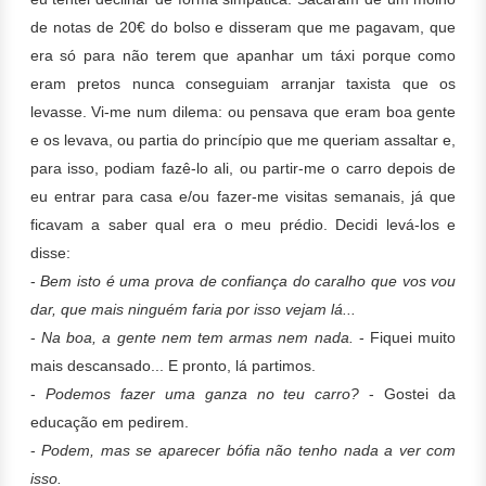
de notas de 20€ do bolso e disseram que me pagavam, que
era só para não terem que apanhar um táxi porque como
eram pretos nunca conseguiam arranjar taxista que os
levasse. Vi-me num dilema: ou pensava que eram boa gente
e os levava, ou partia do princípio que me queriam assaltar e,
para isso, podiam fazê-lo ali, ou partir-me o carro depois de
eu entrar para casa e/ou fazer-me visitas semanais, já que
ficavam a saber qual era o meu prédio.
Decidi levá-los e
disse:
-
Bem isto é uma prova de confiança do caralho que vos vou
dar, que mais ninguém faria por isso vejam lá...
-
Na boa, a gente nem tem armas nem nada.
- Fiquei muito
mais descansado... E pronto, lá partimos.
-
Podemos fazer uma ganza no teu carro?
- Gostei da
educação em pedirem.
-
Podem, mas se aparecer bófia não tenho nada a ver com
isso.