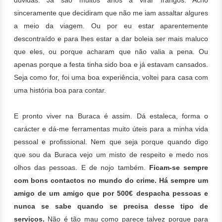
dúvidas. Já são muitos anos a virar frangos. Acho
sinceramente que decidiram que não me iam assaltar algures
a meio da viagem. Ou por eu estar aparentemente
descontraído e para lhes estar a dar boleia ser mais maluco
que eles, ou porque acharam que não valia a pena. Ou
apenas porque a festa tinha sido boa e já estavam cansados.
Seja como for, foi uma boa experiência,
voltei para casa com
uma história boa para contar.
E pronto viver na Buraca é assim. Dá estaleca, forma o
carácter e dá-me ferramentas muito úteis para a minha vida
pessoal e profissional. Nem que seja porque quando digo
que sou da Buraca vejo um misto de respeito e medo nos
olhos das pessoas. E de nojo também.
Ficam-se sempre
com bons contactos no mundo do crime. Há sempre um
amigo de um amigo que por 500€ despacha pessoas e
nunca se sabe quando se precisa desse tipo de
serviços.
Não é tão mau como parece talvez porque para