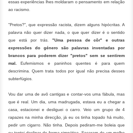
essas experiências lhes moldaram o pensamento em relação
ao racismo.
"Pretos?", que expressão racista, dizem alguns hipócritas. A
palavra não quer dizer nada, o que quer dizer é o sentido
que está por trás.
"Uma pessoa de côr" e outras
expressões do género são palavras inventadas por
brancos para poderem dizer "pretos" sem se sentirem
mal.
Eufemismos e paninhos quentes é para quem
descrimina. Quem trata todos por igual não precisa desses
subterfúgios.
Vou dar uma de avô cantigas e contar-vos uma fábula, mas
que é real.
Um dia, uma madrugada, estava eu a chegar a
casa, estacionei e desliguei o carro. Veio um grupo de 4
rapazes na minha direcção, já eu os tinha topado há muito,
pedir um cigarro. Não tinha. Depois pediram-me boleia que
eu tentei declinar de forma simpática. Sacaram de um molho