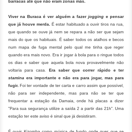
barracas até que não eram zonas más.
Viver na Buraca é ver alguém a fazer
jogging
e pensar
que já houve merda.
É estar habituado a ouvir tiros na rua,
que quando se ouve já nem se repara a não ser que sejam
mais do que os habituais. É saber todos os atalhos e becos
num mapa de fuga mental pelo qual me tinha que reger
quando era mais novo.
Era ir jogar à bola para o ringue todos
os dias e saber que aquela bola nova provavelmente não
voltaria para casa.
Era saber que correr rápido e ter
stamina
era importante e não era para jogar, mas para
fugir.
Foi ter vontade de ter carta e carro assim que possível,
não para ser independente, mas para não se ter que
frequentar a estação da Damaia, onde há placas a dizer
"Para sua segurança utilize a saída 2 a partir das 21h". Uma
estação ter este aviso é sinal que já desistiram.
É ouvir Kizomba como música de fundo onde quer que se