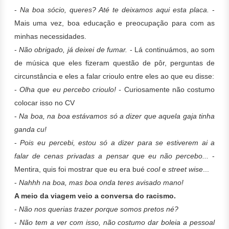
-
Na boa sócio, queres? Até te deixamos aqui esta placa.
-
Mais uma vez, boa educação e preocupação para com as
minhas necessidades.
-
Não obrigado, já deixei de fumar.
- Lá continuámos, ao som
de música que eles fizeram questão de pôr, perguntas de
circunstância e eles a falar crioulo entre eles ao que eu disse:
-
Olha que eu percebo crioulo! -
Curiosamente não costumo
colocar isso no CV
-
Na boa, na boa estávamos só a dizer que aquela gaja tinha
ganda cu!
-
Pois eu percebi, estou só a dizer para se estiverem ai a
falar de cenas privadas a pensar que eu não percebo...
-
Mentira, quis foi mostrar que eu era bué
cool
e
street wise
...
-
Nahhh na boa, mas boa onda teres avisado mano!
A meio da viagem veio a conversa do racismo.
-
Não nos querias trazer porque somos pretos né?
-
Não tem a ver com isso, não costumo dar boleia a pessoal