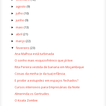
agosto
(9)
►
julho
(10)
►
junho
(9)
►
maio
(13)
►
abril
(21)
►
março
(22)
►
fevereiro
(23)
▼
Ana Malhoa está turbinada
O sonho mais esquizofrénico que já tive
Rita Pereira vestida de banana em Moçambique
Coisas da minha (e da tua) infância
E proibir a estupidez em espaços fechados?
Cursos intensivos para Empresárias da Noite
Almerinda vs Gertrudes
O Koala Zombie