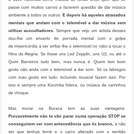
passe com muitos carros a fazerem questão de dar música
ambiente a todos os outros.
E depois há aqueles atrasados
mentais que andam com o telemóvel a dar música sem
utilizar auscultadores.
Sempre que vejo um artista desses
dou-lhe um enxerto de porrada mental com o golpe
de misericórdia a ser enfiar-lhe o telemóvel no rabo a tocar o
Hino da Alegria. Se fosse uns Led Zepplin, uns U2, ou até o
Quim Barreiros tudo bem, mas nunca é. Quem tem bom
gosto não anda com o telemóvel a dar som. Só os labregos
com mau gosto em tudo, incluindo musical fazem isso. Por
isso é sempre uma Kizomba foleira, ou música de carrinhos
de choque.
Mas morar na Buraca tem as suas vantagens.
Provavelmente não te vão parar numa operação STOP se
conseguirem ver com antecedência que és branco,
a não
ser que tenhas boné e o carro alterado com o sentido