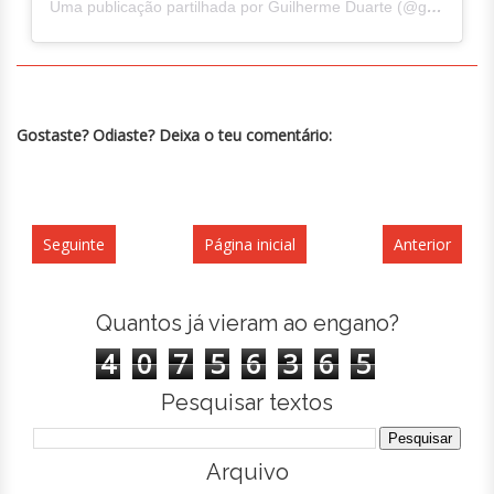
Uma publicação partilhada por Guilherme Duarte (@guilhermercd)
Gostaste? Odiaste? Deixa o teu comentário:
Seguinte
Página inicial
Anterior
Quantos já vieram ao engano?
4
0
7
5
6
3
6
5
Pesquisar textos
Arquivo